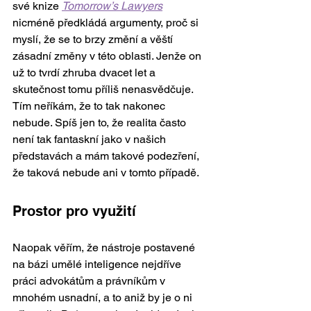
své knize 
Tomorrow’s Lawyers
nicméně předkládá argumenty, proč si 
myslí, že se to brzy změní a věští 
zásadní změny v této oblasti. Jenže on 
už to tvrdí zhruba dvacet let a 
skutečnost tomu příliš nenasvědčuje. 
Tím neříkám, že to tak nakonec 
nebude. Spíš jen to, že realita často 
není tak fantaskní jako v našich 
představách a mám takové podezření, 
že taková nebude ani v tomto případě. 
Prostor pro využití 
Naopak věřím, že nástroje postavené 
na bázi umělé inteligence nejdříve 
práci advokátům a právníkům v 
mnohém usnadní, a to aniž by je o ni 