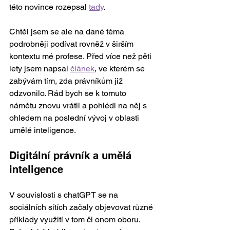
této novince rozepsal 
tady
.  
Chtěl jsem se ale na dané téma 
podrobněji podívat rovněž v širším 
kontextu mé profese. Před více než pěti 
lety jsem napsal 
článek
, ve kterém se 
zabývám tím, zda právníkům již 
odzvonilo. Rád bych se k tomuto 
námětu znovu vrátil a pohlédl na něj s 
ohledem na poslední vývoj v oblasti 
umělé inteligence. 
Digitální právník a umělá 
inteligence
V souvislosti s chatGPT se na 
sociálních sítích začaly objevovat různé 
příklady využití v tom či onom oboru. 