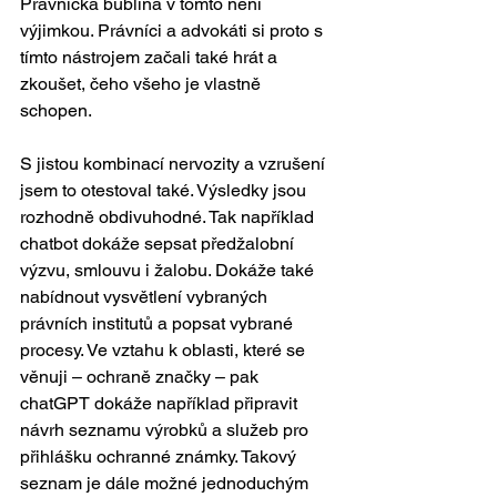
Právnická bublina v tomto není 
výjimkou. Právníci a advokáti si proto s 
tímto nástrojem začali také hrát a 
zkoušet, čeho všeho je vlastně 
schopen.  
S jistou kombinací nervozity a vzrušení 
jsem to otestoval také. Výsledky jsou 
rozhodně obdivuhodné. Tak například 
chatbot dokáže sepsat předžalobní 
výzvu, smlouvu i žalobu. Dokáže také 
nabídnout vysvětlení vybraných 
právních institutů a popsat vybrané 
procesy. Ve vztahu k oblasti, které se 
věnuji – ochraně značky – pak 
chatGPT dokáže například připravit 
návrh seznamu výrobků a služeb pro 
přihlášku ochranné známky. Takový 
seznam je dále možné jednoduchým 