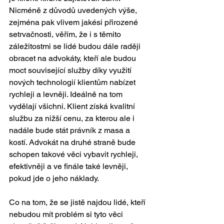
Nicméně z důvodů uvedených výše, 
zejména pak vlivem jakési přirozené 
setrvačnosti, věřím, že i s těmito 
záležitostmi se lidé budou dále raději 
obracet na advokáty, kteří ale budou 
moct související služby díky využití 
nových technologií klientům nabízet 
rychleji a levněji. Ideálně na tom 
vydělají všichni. Klient získá kvalitní 
službu za nižší cenu, za kterou ale i 
nadále bude stát právník z masa a 
kostí. Advokát na druhé straně bude 
schopen takové věci vybavit rychleji, 
efektivněji a ve finále také levněji, 
pokud jde o jeho náklady. 
Co na tom, že se jistě najdou lidé, kteří 
nebudou mít problém si tyto věci 