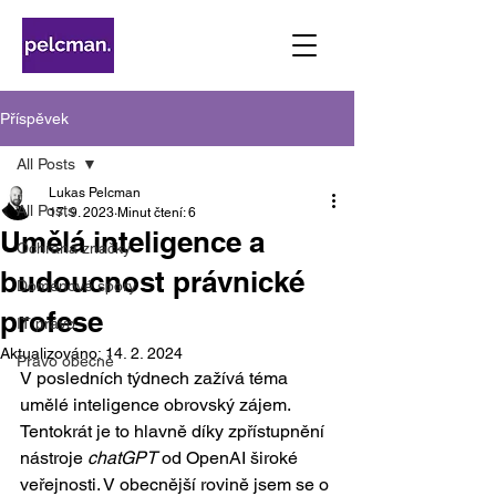
Příspěvek
All Posts
Lukas Pelcman
All Posts
17. 9. 2023
Minut čtení: 6
Umělá inteligence a
Ochrana značky
budoucnost právnické
Doménové spory
profese
IT právo
Aktualizováno:
14. 2. 2024
Právo obecně
V posledních týdnech zažívá téma 
umělé inteligence obrovský zájem. 
Tentokrát je to hlavně díky zpřístupnění 
nástroje 
chatGPT
 od OpenAI široké 
veřejnosti. V obecnější rovině jsem se o 