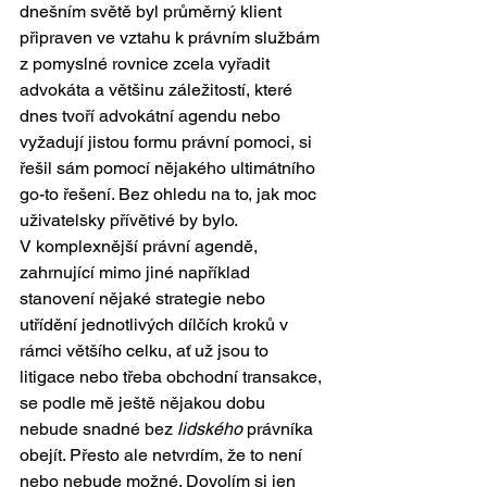
dnešním světě byl průměrný klient 
připraven ve vztahu k právním službám 
z pomyslné rovnice zcela vyřadit 
advokáta a většinu záležitostí, které 
dnes tvoří advokátní agendu nebo 
vyžadují jistou formu právní pomoci, si 
řešil sám pomocí nějakého ultimátního 
go-to řešení. Bez ohledu na to, jak moc 
uživatelsky přívětivé by bylo. 
V komplexnější právní agendě, 
zahrnující mimo jiné například 
stanovení nějaké strategie nebo 
utřídění jednotlivých dílčích kroků v 
rámci většího celku, ať už jsou to 
litigace nebo třeba obchodní transakce, 
se podle mě ještě nějakou dobu 
nebude snadné bez 
lidského
 právníka 
obejít. Přesto ale netvrdím, že to není 
nebo nebude možné. Dovolím si jen 