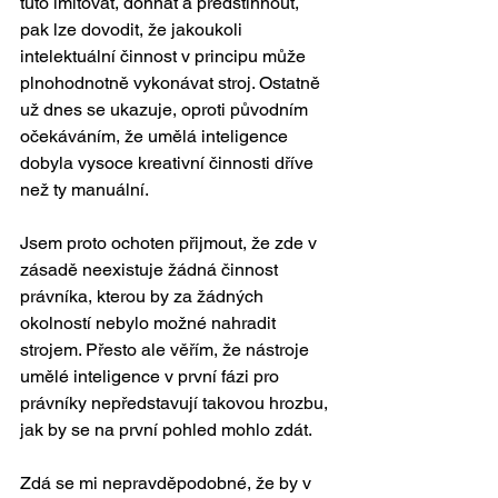
tuto imitovat, dohnat a předstihnout, 
pak lze dovodit, že jakoukoli 
intelektuální činnost v principu může 
plnohodnotně vykonávat stroj. Ostatně 
už dnes se ukazuje, oproti původním 
očekáváním, že umělá inteligence 
dobyla vysoce kreativní činnosti dříve 
než ty manuální. 
Jsem proto ochoten přijmout, že zde v 
zásadě neexistuje žádná činnost 
právníka, kterou by za žádných 
okolností nebylo možné nahradit 
strojem. Přesto ale věřím, že nástroje 
umělé inteligence v první fázi pro 
právníky nepředstavují takovou hrozbu, 
jak by se na první pohled mohlo zdát.  
Zdá se mi nepravděpodobné, že by v 