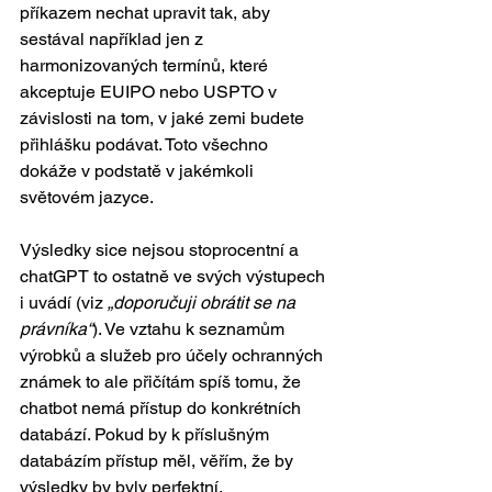
příkazem nechat upravit tak, aby 
sestával například jen z 
harmonizovaných termínů, které 
akceptuje EUIPO nebo USPTO v 
závislosti na tom, v jaké zemi budete 
přihlášku podávat. Toto všechno 
dokáže v podstatě v jakémkoli 
světovém jazyce.  
Výsledky sice nejsou stoprocentní a 
chatGPT to ostatně ve svých výstupech 
i uvádí (viz 
„doporučuji obrátit se na 
právníka“
). Ve vztahu k seznamům 
výrobků a služeb pro účely ochranných 
známek to ale přičítám spíš tomu, že 
chatbot nemá přístup do konkrétních 
databází. Pokud by k příslušným 
databázím přístup měl, věřím, že by 
výsledky by byly perfektní.  