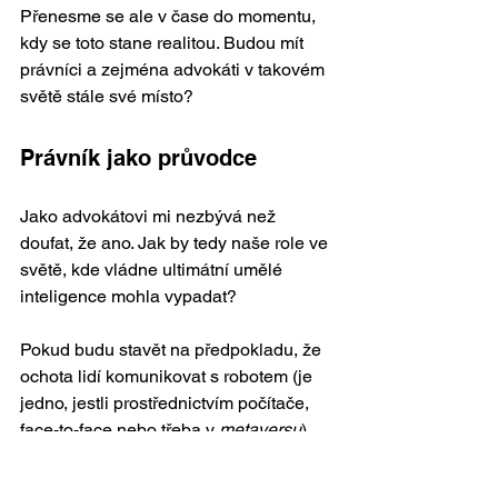
Přenesme se ale v čase do momentu, 
kdy se toto stane realitou. Budou mít 
právníci a zejména advokáti v takovém 
světě stále své místo?  
Právník jako průvodce 
Jako advokátovi mi nezbývá než 
doufat, že ano. Jak by tedy naše role ve 
světě, kde vládne ultimátní umělé 
inteligence mohla vypadat?  
Pokud budu stavět na předpokladu, že 
ochota lidí komunikovat s robotem (je 
jedno, jestli prostřednictvím počítače, 
face-to-face nebo třeba v 
metaversu
) 
namísto s člověkem z masa a kostí se 
bude posouvat nejpomaleji, pak vidím 