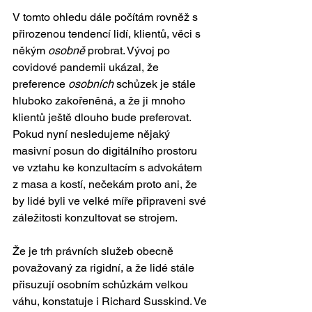
V tomto ohledu dále počítám rovněž s 
přirozenou tendencí lidí, klientů, věci s 
někým 
osobně 
probrat. Vývoj po 
covidové pandemii ukázal, že 
preference 
osobních
 schůzek je stále 
hluboko zakořeněná, a že ji mnoho 
klientů ještě dlouho bude preferovat. 
Pokud nyní nesledujeme nějaký 
masivní posun do digitálního prostoru 
ve vztahu ke konzultacím s advokátem 
z masa a kostí, nečekám proto ani, že 
by lidé byli ve velké míře připraveni své 
záležitosti konzultovat se strojem.  
Že je trh právních služeb obecně 
považovaný za rigidní, a že lidé stále 
přisuzují osobním schůzkám velkou 
váhu, konstatuje i Richard Susskind. Ve 