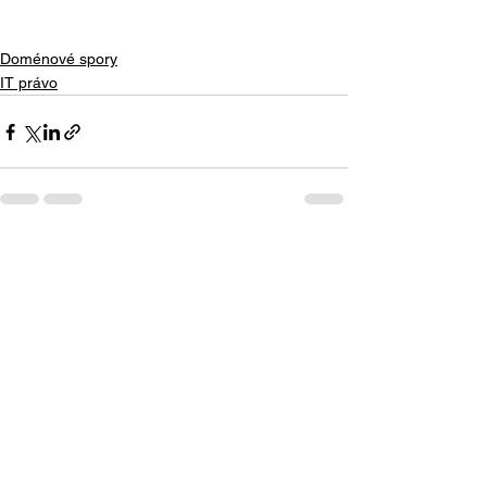
Doménové spory
IT právo
Zobrazit vše
Nejnovější příspěvky