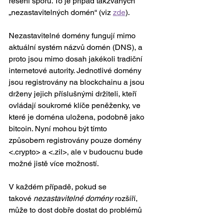
řešení sporů. To je případ takzvaných 
„nezastavitelných domén“ (viz 
zde
). 
Nezastavitelné domény fungují mimo 
aktuální systém názvů domén (DNS), a 
proto jsou mimo dosah jakékoli tradiční 
internetové autority. Jednotlivé domény 
jsou registrovány na blockchainu a jsou 
drženy jejich příslušnými držiteli, kteří 
ovládají soukromé klíče peněženky, ve 
které je doména uložena, podobně jako 
bitcoin. Nyní mohou být tímto 
způsobem registrovány pouze domény 
<.crypto> a <.zil>, ale v budoucnu bude 
možné jistě více možností. 
V každém případě, pokud se 
takové 
nezastavitelné domény 
rozšíří, 
může to dost dobře dostat do problémů 