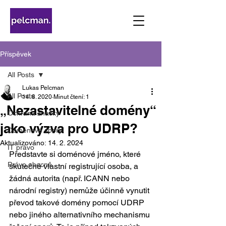
Příspěvek
All Posts
Lukas Pelcman
All Posts
14. 8. 2020
Minut čtení: 1
„Nezastavitelné domény“
Ochrana značky
jako výzva pro UDRP?
Doménové spory
Aktualizováno:
14. 2. 2024
IT právo
Představte si doménové jméno, které 
Právo obecně
skutečně vlastní registrující osoba, a 
žádná autorita (např. ICANN nebo 
národní registry) nemůže účinně vynutit 
převod takové domény pomocí UDRP 
nebo jiného alternativního mechanismu 