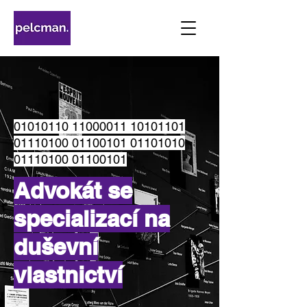
01010110 11000011
10101101
01110100
01100101 01101010
01110100 01100101
Advokát se
specializací na
duševní
vlastnictví