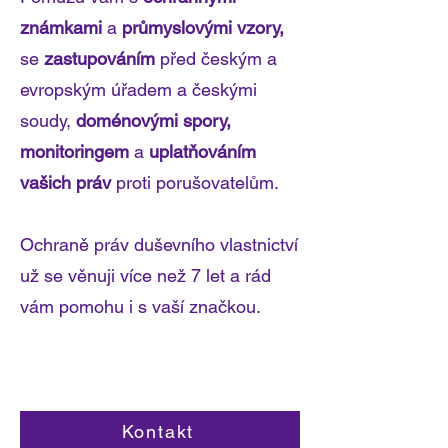
známkami
a
průmyslovými vzory,
se
zastupováním
před českým a
evropským úřadem a českými
soudy,
doménovými spory,
monitoringem
a
uplatňováním
vašich práv
proti porušovatelům.
Ochraně práv duševního vlastnictví
už se věnuji více než 7 let a r
ád
vám pomohu i s vaší značkou.
Kontakt