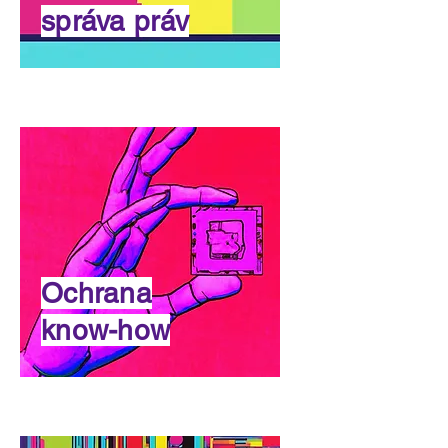
správa práv
Ochrana
know-how