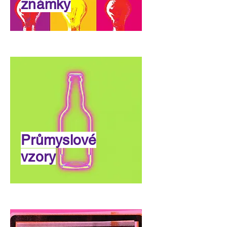
známky
Průmyslové
vzory